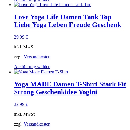
Produkt
weist
mehrere
Love Yoga Life Damen Tank Top
Varianten
Liebe Yoga Leben Freude Geschenk
auf.
Die
Optionen
29,99
€
können
auf
inkl. MwSt.
der
Produktseite
zzgl.
Versandkosten
gewählt
Dieses
Ausführung wählen
werden
Produkt
weist
mehrere
Yoga MADE Damen T-Shirt Stark Fit
Varianten
Strong Geschenkidee Yogini
auf.
Die
Optionen
32,99
€
können
auf
inkl. MwSt.
der
Produktseite
zzgl.
Versandkosten
gewählt