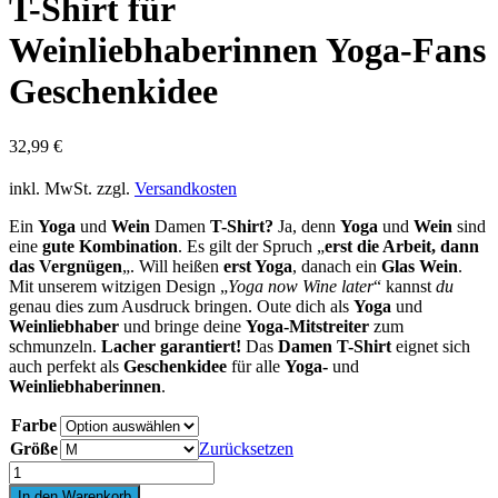
T-Shirt für
Weinliebhaberinnen Yoga-Fans
Geschenkidee
32,99
€
inkl. MwSt.
zzgl.
Versandkosten
Ein
Yoga
und
Wein
Damen
T-Shirt?
Ja, denn
Yoga
und
Wein
sind
eine
gute Kombination
. Es gilt der Spruch „
erst die Arbeit, dann
das Vergnügen
„. Will heißen
erst Yoga
, danach ein
Glas Wein
.
Mit unserem witzigen Design „
Yoga now Wine later
“ kannst
du
genau dies zum Ausdruck bringen. Oute dich als
Yoga
und
Weinliebhaber
und bringe deine
Yoga-Mitstreiter
zum
schmunzeln.
Lacher garantiert!
Das
Damen T-Shirt
eignet sich
auch perfekt als
Geschenkidee
für alle
Yoga-
und
Weinliebhaberinnen
.
Farbe
Größe
Zurücksetzen
YOGA
now
In den Warenkorb