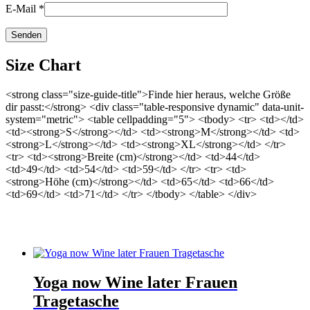
E-Mail
*
Size Chart
<strong class="size-guide-title">Finde hier heraus, welche Größe
dir passt:</strong> <div class="table-responsive dynamic" data-unit-
system="metric"> <table cellpadding="5"> <tbody> <tr> <td></td>
<td><strong>S</strong></td> <td><strong>M</strong></td> <td>
<strong>L</strong></td> <td><strong>XL</strong></td> </tr>
<tr> <td><strong>Breite (cm)</strong></td> <td>44</td>
<td>49</td> <td>54</td> <td>59</td> </tr> <tr> <td>
<strong>Höhe (cm)</strong></td> <td>65</td> <td>66</td>
<td>69</td> <td>71</td> </tr> </tbody> </table> </div>
Das könnte dir auch gefallen …
Yoga now Wine later Frauen
Tragetasche