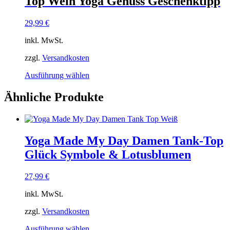
Top Wein Yoga Genuss Geschenktipp
29,99
€
inkl. MwSt.
zzgl.
Versandkosten
Dieses
Ausführung wählen
Produkt
weist
Ähnliche Produkte
mehrere
Varianten
auf.
Die
Yoga Made My Day Damen Tank-Top
Optionen
können
Glück Symbole & Lotusblumen
auf
der
27,99
€
Produktseite
gewählt
inkl. MwSt.
werden
zzgl.
Versandkosten
Dieses
Ausführung wählen