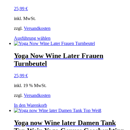
25,99
€
inkl. MwSt.
zzgl.
Versandkosten
Dieses
Ausführung wählen
Produkt
weist
mehrere
Yoga Now Wine Later Frauen
Varianten
Turnbeutel
auf.
Die
Optionen
25,99
€
können
auf
inkl. 19 % MwSt.
der
Produktseite
zzgl.
Versandkosten
gewählt
In den Warenkorb
werden
Yoga now Wine later Damen Tank