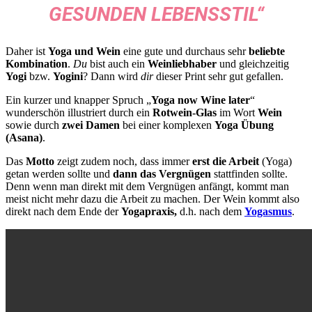
GESUNDEN LEBENSSTIL“
Daher ist
Yoga und Wein
eine gute und durchaus sehr
beliebte
Kombination
.
Du
bist auch ein
Weinliebhaber
und gleichzeitig
Yogi
bzw.
Yogini
? Dann wird
dir
dieser Print sehr gut gefallen.
Ein kurzer und knapper Spruch „
Yoga now Wine later
“
wunderschön illustriert durch ein
Rotwein-Glas
im Wort
Wein
sowie durch
zwei Damen
bei einer komplexen
Yoga Übung
(Asana)
.
Das
Motto
zeigt zudem noch, dass immer
erst die Arbeit
(Yoga)
getan werden sollte und
dann das Vergnügen
stattfinden sollte.
Denn wenn man direkt mit dem Vergnügen anfängt, kommt man
meist nicht mehr dazu die Arbeit zu machen. Der Wein kommt also
direkt nach dem Ende der
Yogapraxis,
d.h. nach dem
Yogasmus
.