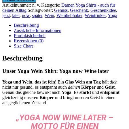
WINE
Artikelnummer:
n. v.
Kategorie:
Damen Yoga Shirts - auch für
later
deinen Alltag
Schlagwörter:
Genuss
,
Geschenk
,
Geschenkidee
,
Damen
jetzt
,
later
,
now
,
später
,
Wein
,
Weinliebhaber
,
Weintrinker
,
Yoga
T-
Shirt
Beschreibung
für
Zusätzliche Informationen
Weinliebhaberinnen
Produktsicherheit
Yoga-
Rezensionen (0)
Fans
Size Chart
Geschenkidee
Menge
Beschreibung
Unser Yoga Wein Shirt: Yoga now Wine later
Yoga und Wein, das ist fein!
Ein
Glas Wein am Tag
hält
dich
nicht nur gesund, es entspannt auch
deinen
Körper
und
Geist
.
Genau das gleiche bewirkt auch
Yoga
. Es
stärkt
und
entspannt
gleichzeitig unseren
Körper
und bringt unseren
Geist
in einen
ausgeglichenen Zustand.
„YOGA NOW WINE LATER –
MOTTO FÜR EINEN