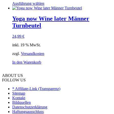
Dieses
Ausführung wählen
werden
Produkt
weist
mehrere
Yoga now Wine later Männer
Varianten
Turnbeutel
auf.
Die
Optionen
24,99
€
können
auf
inkl. 19 % MwSt.
der
Produktseite
zzgl.
Versandkosten
gewählt
In den Warenkorb
werden
ABOUT US
FOLLOW US
* Affiliate-Link (Transparenz)
Sitemap
Kontakt
Bildquellen
Datenschutzerklärung
Haftungsausschluss