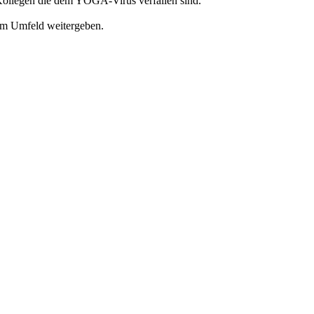
r Kollegen die dem YOGA-Virus verfallen sind.
nem Umfeld weitergeben.