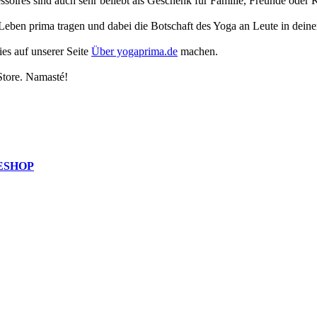
essoires sind auch sehr beliebt als Geschenk für Familie, Freunde ode
Leben prima tragen und dabei die Botschaft des Yoga an Leute in dei
es auf unserer Seite
Über yogaprima.de
machen.
Store. Namasté!
ESHOP