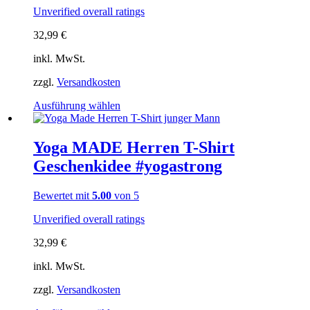
Unverified overall ratings
32,99
€
inkl. MwSt.
zzgl.
Versandkosten
Dieses
Ausführung wählen
Produkt
weist
mehrere
Yoga MADE Herren T-Shirt
Varianten
Geschenkidee #yogastrong
auf.
Die
Optionen
Bewertet mit
5.00
von 5
können
auf
Unverified overall ratings
der
Produktseite
32,99
€
gewählt
inkl. MwSt.
werden
zzgl.
Versandkosten