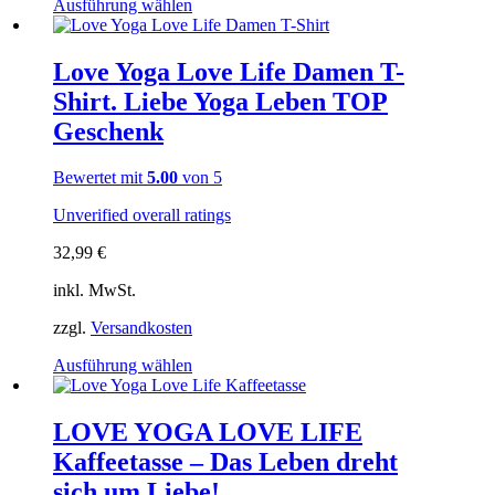
Dieses
Ausführung wählen
Produkt
weist
mehrere
Love Yoga Love Life Damen T-
Varianten
Shirt. Liebe Yoga Leben TOP
auf.
Die
Geschenk
Optionen
können
Bewertet mit
5.00
von 5
auf
der
Unverified overall ratings
Produktseite
gewählt
32,99
€
werden
inkl. MwSt.
zzgl.
Versandkosten
Dieses
Ausführung wählen
Produkt
weist
mehrere
LOVE YOGA LOVE LIFE
Varianten
Kaffeetasse – Das Leben dreht
auf.
Die
sich um Liebe!