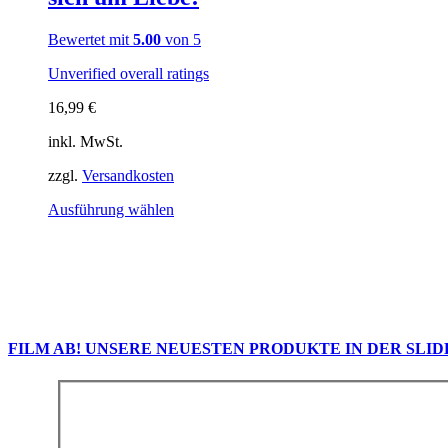
Optionen
können
Bewertet mit
5.00
von 5
auf
der
Unverified overall ratings
Produktseite
gewählt
16,99
€
werden
inkl. MwSt.
zzgl.
Versandkosten
Dieses
Ausführung wählen
Produkt
weist
mehrere
Varianten
auf.
Die
Optionen
FILM AB! UNSERE NEUESTEN PRODUKTE IN DER SLI
können
auf
der
Produktseite
gewählt
werden