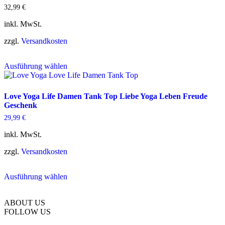
der
32,99
€
Produktseite
gewählt
inkl. MwSt.
werden
zzgl.
Versandkosten
Dieses
Ausführung wählen
Produkt
weist
mehrere
Varianten
Love Yoga Life Damen Tank Top Liebe Yoga Leben Freude
auf.
Geschenk
Die
29,99
€
Optionen
können
inkl. MwSt.
auf
der
zzgl.
Versandkosten
Produktseite
gewählt
Dieses
werden
Ausführung wählen
Produkt
weist
mehrere
ABOUT US
Varianten
FOLLOW US
auf.
Die