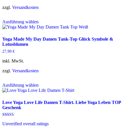
zzgl.
Versandkosten
Dieses
Ausführung wählen
Produkt
weist
mehrere
Varianten
Yoga Made My Day Damen Tank-Top Glück Symbole &
auf.
Lotusblumen
Die
27,99
€
Optionen
können
inkl. MwSt.
auf
der
zzgl.
Versandkosten
Produktseite
gewählt
Dieses
werden
Ausführung wählen
Produkt
weist
mehrere
Varianten
Love Yoga Love Life Damen T-Shirt. Liebe Yoga Leben TOP
auf.
Geschenk
Die
Optionen
Bewertet mit
können
Unverified overall ratings
5.00
auf
von 5