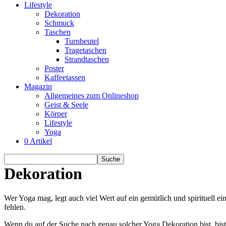
Lifestyle
Dekoration
Schmuck
Taschen
Turnbeutel
Tragetaschen
Strandtaschen
Poster
Kaffeetassen
Magazin
Allgemeines zum Onlineshop
Geist & Seele
Körper
Lifestyle
Yoga
0 Artikel
Dekoration
Wer Yoga mag, legt auch viel Wert auf ein gemütlich und spirituell e
fehlen.
Wenn du auf der Suche nach genau solcher Yoga Dekoration bist, bis