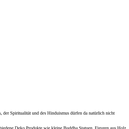
 der Spiritualität und des Hinduismus dürfen da natürlich nicht
chiedene Deko Produkte wie kleine Buddha Statuen, Figuren aus Holz