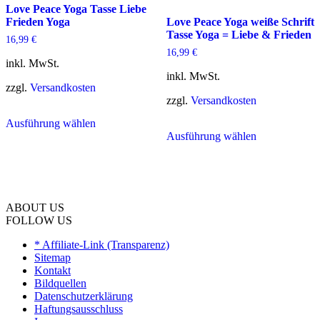
gewählt
Love Peace Yoga Tasse Liebe
können
werden
Frieden Yoga
Love Peace Yoga weiße Schrift
auf
Tasse Yoga = Liebe & Frieden
der
16,99
€
Produktseite
16,99
€
gewählt
inkl. MwSt.
werden
inkl. MwSt.
zzgl.
Versandkosten
zzgl.
Versandkosten
Dieses
Ausführung wählen
Produkt
Dieses
Ausführung wählen
weist
Produkt
mehrere
weist
Varianten
mehrere
auf.
Varianten
Die
auf.
Optionen
Die
ABOUT US
können
Optionen
FOLLOW US
auf
können
der
auf
* Affiliate-Link (Transparenz)
Produktseite
der
Sitemap
gewählt
Produktseite
Kontakt
werden
gewählt
Bildquellen
werden
Datenschutzerklärung
Haftungsausschluss