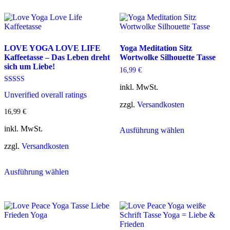
auf.
mehrere
Die
Varianten
Optionen
auf.
können
Die
auf
Optionen
LOVE YOGA LOVE LIFE
Yoga Meditation Sitz
der
können
Kaffeetasse – Das Leben dreht
Wortwolke Silhouette Tasse
Produktseite
auf
sich um Liebe!
gewählt
der
16,99
€
werden
Produktseite
gewählt
inkl. MwSt.
Bewertet mit
werden
Unverified overall ratings
5.00
von 5
zzgl.
Versandkosten
16,99
€
Dieses
inkl. MwSt.
Ausführung wählen
Produkt
weist
zzgl.
Versandkosten
mehrere
Varianten
Dieses
auf.
Ausführung wählen
Produkt
Die
weist
Optionen
mehrere
können
Varianten
auf
auf.
der
Die
Produktseite
Optionen