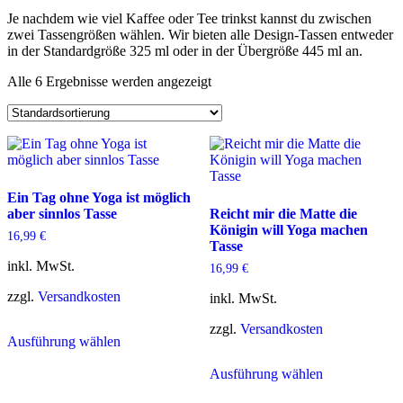
Je nachdem wie viel Kaffee oder Tee trinkst kannst du zwischen
zwei Tassengrößen wählen. Wir bieten alle Design-Tassen entweder
in der Standardgröße 325 ml oder in der Übergröße 445 ml an.
Alle 6 Ergebnisse werden angezeigt
Ein Tag ohne Yoga ist möglich
aber sinnlos Tasse
Reicht mir die Matte die
Königin will Yoga machen
16,99
€
Tasse
inkl. MwSt.
16,99
€
zzgl.
Versandkosten
inkl. MwSt.
Dieses
zzgl.
Versandkosten
Ausführung wählen
Produkt
weist
Dieses
Ausführung wählen
mehrere
Produkt
Varianten
weist